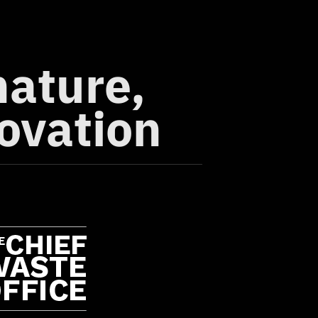
nature,
novation