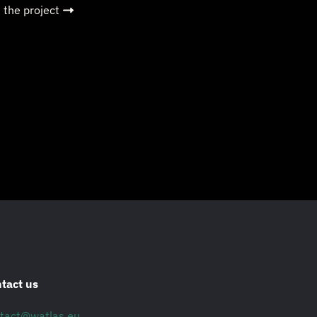
t the project
tact us
tact@watlas.eu