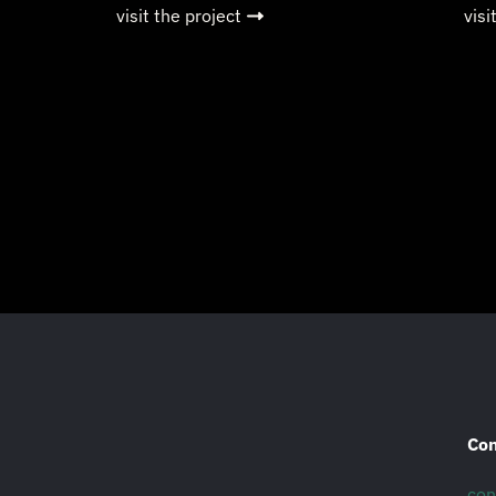
visit the project
visi
Con
con