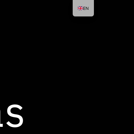
EN
as